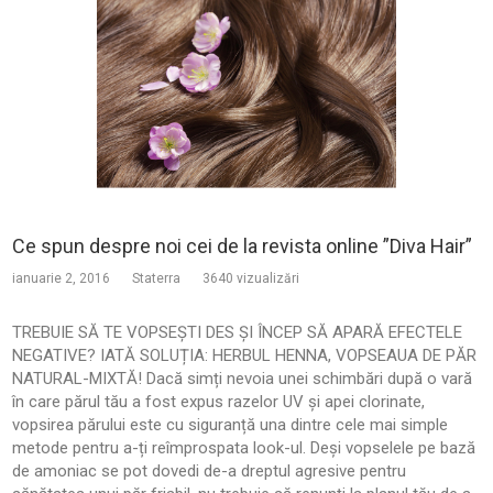
Ce spun despre noi cei de la revista online ”Diva Hair”
ianuarie 2, 2016
Staterra
3640 vizualizări
TREBUIE SĂ TE VOPSEȘTI DES ȘI ÎNCEP SĂ APARĂ EFECTELE
NEGATIVE? IATĂ SOLUȚIA: HERBUL HENNA, VOPSEAUA DE PĂR
NATURAL-MIXTĂ! Dacă simți nevoia unei schimbări după o vară
în care părul tău a fost expus razelor UV și apei clorinate,
vopsirea părului este cu siguranță una dintre cele mai simple
metode pentru a-ți reîmprospata look-ul. Deși vopselele pe bază
de amoniac se pot dovedi de-a dreptul agresive pentru