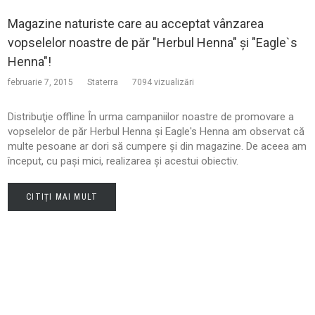
Magazine naturiste care au acceptat vânzarea
vopselelor noastre de păr "Herbul Henna" și "Eagle`s
Henna"!
februarie 7, 2015
Staterra
7094 vizualizări
Distribuţie offline În urma campaniilor noastre de promovare a
vopselelor de păr Herbul Henna și Eagle's Henna am observat că
multe pesoane ar dori să cumpere și din magazine. De aceea am
început, cu pași mici, realizarea și acestui obiectiv.
CITIȚI MAI MULT