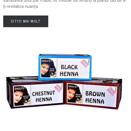
sănătatea unui păr friabil, nu trebuie să renunți la planul tău de a-
ți revitaliza nuanța.
CITIȚI MAI MULT