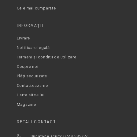
Cele mai cumparate
INFORMAŢII
Livrare
Notificare legală
Termeni și condiții de utilizare
Despre noi
Plăți securizate
Contacteaza-ne
Harta site-ului
Magazine
DETALI CONTACT
Sunați-ne acum: 0744.585.655