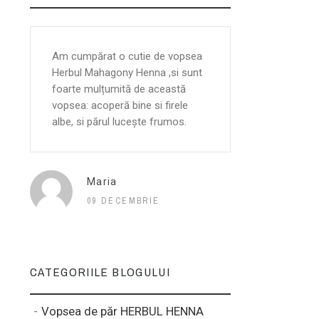
Am cumpărat o cutie de vopsea
Folosesc ace
Herbul Mahagony Henna ,si sunt
vopsea Henna 
foarte mulțumită de această
probabil 6-7, s
vopsea: acoperă bine si firele
foarte buna. 
albe, si părul lucește frumos.
probleme cu c
cum mi...
Maria
MIRE
09 DECEMBRIE
10 O
CATEGORIILE BLOGULUI
Vopsea de păr HERBUL HENNA