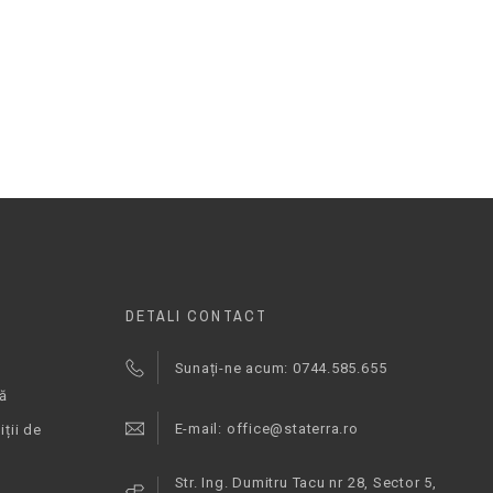
DETALI CONTACT
Sunați-ne acum: 0744.585.655
lă
E-mail: office@staterra.ro
ții de
Str. Ing. Dumitru Tacu nr 28, Sector 5,