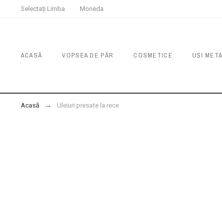
Selectați Limba
Moneda
ACASĂ
VOPSEA DE PĂR
COSMETICE
UȘI MET
Acasă
Uleiuri presate la rece