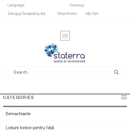
Language
Currency
Zaloguj/Zarejestruj się
Moje Konto
My Cart
CATEGORIES
Demachiante
Loțiuni tonice pentru față