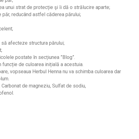
de păr;
a unui strat de protecție şi îi dă o strălucire aparte;
de păr, reducând astfel căderea părului;
elent;
 să afecteze structura părului;
t;
rticolele postate în secțiunea ”Blog”.
 funcție de culoarea inițială a acestuia.
uloare, vopseaua Herbul Henna nu va schimba culoarea dar
olum.
c, Carbonat de magneziu, Sulfat de sodiu,
ofenol.