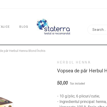
TALICE
BLOG
e păr Herbul Henna Blond Închis
HERBUL HENNA
Vopsea de păr Herbul H
50,00
Tax included
- 10 g/plic; 6 plicuri/cutie;
- Ingredientul principal: henna