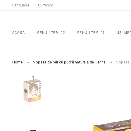
Language
Currency
ACASA
MENU-ITEM-02
MENU-ITEM-01
UȘI ME
Home
Vopsea de păr cu pudră naturală de Henna
Vopsea d