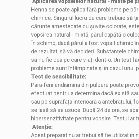
Aplicarea vopselelor natural - mixte pe pă
Henna se poate aplica fără probleme pe părul
chimice. Singurul lucru de care trebuie să ți
cărunte amestecate cu șuvițe colorate, este 
vopsirea natural - mixtă, părul capătă o culo
În schimb, dacă părul a fost vopsit chimic îna
de rezultat, să vă decideți. Substanțele chim
să nu fie cea pe care v-ați dorit-o. Un test 
probleme sunt întâmpinate și în cazul unui pă
Test de sensibilitate:
Para-fenilendiamina din pulbere poate provoca
efectuat pentru a determina dacă există sau n
sau pe suprafața interioară a antebrațului, f
se lasă să se usuce. După 24 de ore, se spal
hipersenzitivitate pentru vopsire. Testul ar t
Atenție:
Acest preparat nu ar trebui să fie utilizat 