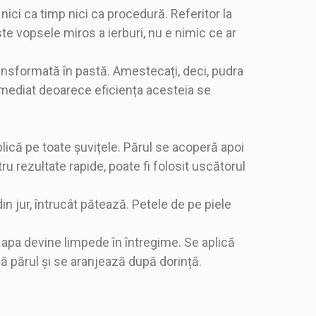
ici ca timp nici ca procedură. Referitor la
te vopsele miros a ierburi, nu e nimic ce ar
ansformată în pastă. Amestecați, deci, pudra
 imediat deoarece eficiența acesteia se
lică pe toate șuvițele. Părul se acoperă apoi
u rezultate rapide, poate fi folosit uscătorul
in jur, întrucât pătează. Petele de pe piele
 apa devine limpede în întregime. Se aplică
ă părul și se aranjează după dorință.