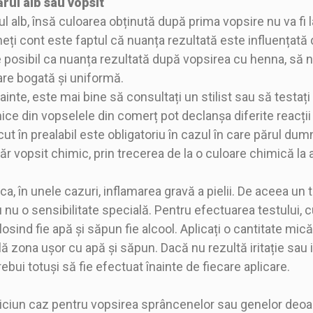
rul alb sau vopsit
 alb, însă culoarea obținută după prima vopsire nu va fi l
neți cont este faptul că nuanța rezultată este influențată 
posibil ca nuanța rezultată după vopsirea cu henna, să nu
are bogată și uniformă.
inte, este mai bine să consultați un stilist sau să testați
ice din vopselele din comerț pot declanșa diferite reacții 
făcut în prealabil este obligatoriu în cazul în care părul d
r vopsit chimic, prin trecerea de la o culoare chimică la 
, în unele cazuri, inflamarea gravă a pielii. De aceea un t
u o sensibilitate specială. Pentru efectuarea testului, cu
olosind fie apă și săpun fie alcool. Aplicați o cantitate m
ă zona ușor cu apă și săpun. Dacă nu rezultă iritație sau
rebui totuși să fie efectuat înainte de fiecare aplicare.
în niciun caz pentru vopsirea sprâncenelor sau genelor deo