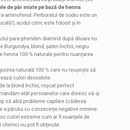
e de păr mixte pe bază de henna
.
 para-aminofenol. Perboratul de sodiu este un
ală!), acidul citric este folosit și în
nutul para-phenilen-diamină după diluare nu
de Burgundya, blond, șaten închis, negru
 de henna 100 % naturale pentru nuanțarea
vopsirea naturală 100 % care nu reușește să
zează culori deosebite.
de la blond închis, roșcat perfect
comandăm atât persoanelor care doresc să-și
cep să aibă probleme capilare (căderea
re a părului cu consecințe negative minime.
 culori extreme cum ar fi nuanțele de
 chimici nu pot fi obținute.