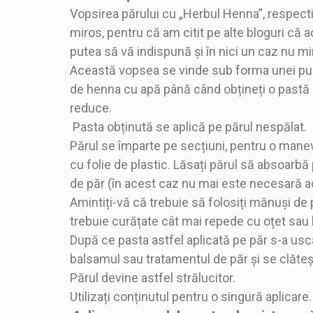
Vopsirea părului cu „Herbul Henna”, respecti
miros, pentru că am citit pe alte bloguri că
putea să vă indispună și în nici un caz nu m
Această vopsea se vinde sub forma unei pudre
de henna cu apă până când obțineți o pastă d
reduce.
Pasta obținută se aplică pe părul nespălat.
Părul se împarte pe secțiuni, pentru o manev
cu folie de plastic. Lăsați părul să absoarbă
de păr (în acest caz nu mai este necesară aco
Amintiți-vă că trebuie să folosiți mănuși de p
trebuie curățate cât mai repede cu oțet sau 
După ce pasta astfel aplicată pe păr s-a usc
balsamul sau tratamentul de păr și se clăteș
Părul devine astfel strălucitor.
Utilizați conținutul pentru o singură aplicar