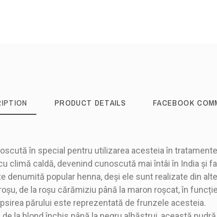
IPTION
PRODUCT DETAILS
FACEBOOK COM
ută în special pentru utilizarea acesteia în tratamentele 
 climă caldă, devenind cunoscută mai întâi în India și fa
te denumită popular henna, deși ele sunt realizate din alte
10 g/plic; 60 g/cutie (1 cu
oșu, de la roșu cărămiziu până la maron roșcat, în funcție
Pudră
opsirea părului este reprezentată de frunzele acesteia.
 de la blond închis până la negru albăstrui, această pudr