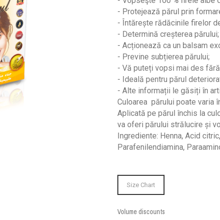
- Vopseşte 100 % firele albe 
- Protejează părul prin formare
- Întărește rădăcinile firelor 
- Determină creșterea părului;
- Acționează ca un balsam exc
- Previne subțierea părului;
- Vă puteți vopsi mai des fără
- Ideală pentru părul deteriora
- Alte informații le găsiți în a
Culoarea părului poate varia în
Aplicată pe părul închis la c
va oferi părului strălucire și v
Ingrediente: Henna, Acid citri
Parafenilendiamina, Paraamin
Size Chart
Volume discounts