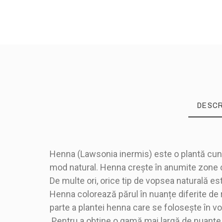
DESCR
Henna (Lawsonia inermis) este o plantă cunosc
mod natural. Henna crește în anumite zone cu
De multe ori, orice tip de vopsea naturală es
Greutate
Henna colorează părul în nuanțe diferite de r
Material
parte a plantei henna care se folosește în v
Pentru a obține o gamă mai largă de nuanțe,