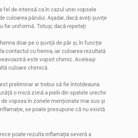
a fel de intensă ca în cazul unei vopsele
de culoarea părului. Așadar, dacă aveți șuvițe
 fie uniformă. Totuși, dacă repetați
 henna doar pe o șuviță de păr și, în funcție
la contactul cu henna, iar culoarea rezultată
umneavoastră este vopsit chimic. Aceleași
altă culoare chimică.
est preliminar ar trebui să fie întotdeauna
răță o mică zonă a pielii din spatele urechii
ică de vopsea în zonele menționate mai sus și
 inflamație, se poate presupune că nu există
arece poate rezulta inflamația severă a