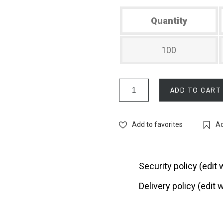
Quantity
100
ADD TO CART
Add to favorites
Ad
Security policy (edi
Delivery policy (edi