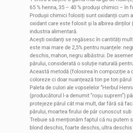
65 % henna, 35 – 40 % produși chimici – în 
Produșii chimici folosiți sunt oxidanții cum a
oxidant care este folosit și la albirea dințilo
industria alimentară.
Acești oxidanți se regăsesc în cantități mul
este mai mare de 2,5% pentru nuanțele: negru 
deschis, mahon, negru albăstrui. De asemenea
părului, considerată o soluție naturală pentru r
Această metodă (folosirea în compoziție a ox
coloreze ci doar nuanțează ton pe ton părul
Paleta de culori ale vopselelor "Herbul Henna"
(producătorul l-a denumit ”roșu suprem”) pâ
protejeze părul cât mai mult, dar fără să fa
părului, moartea firului de păr cunoscut sub
Trebuie să menționăm faptul că nu putem s
blond deschis, foarte deschis, ultra deschis s