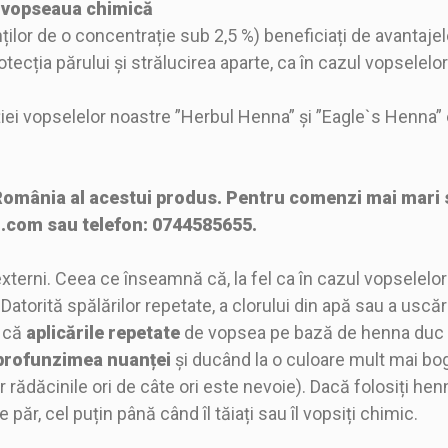
la vopseaua chimică
r de o concentrație sub 2,5 %) beneficiați de avantajele 
tecția părului și strălucirea aparte, ca în cazul vopselelor
iei vopselelor noastre ”Herbul Henna” și ”Eagle`s Henna” 
România al acestui produs. Pentru comenzi mai mari sa
l.com sau telefon: 0744585655.
erni. Ceea ce înseamnă că, la fel ca în cazul vopselelor 
atorită spălărilor repetate, a clorului din apă sau a uscări
l că
aplicările repetate
de vopsea pe bază de henna duc 
profunzimea nuanței
și ducând la o culoare mult mai bo
 iar rădăcinile ori de câte ori este nevoie). Dacă folosiți 
păr, cel puțin până când îl tăiați sau îl vopsiți chimic.