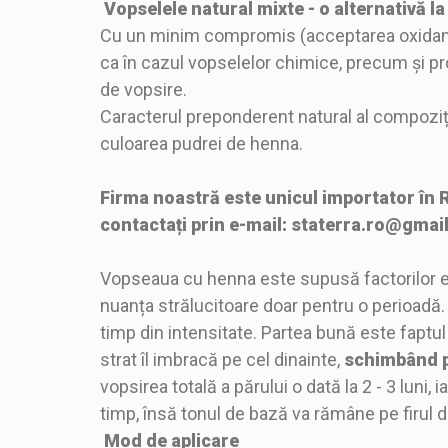
Vopselele natural mixte - o alternativă 
Cu un minim compromis (acceptarea oxidanțilo
ca în cazul vopselelor chimice, precum și pro
de vopsire.
Caracterul preponderent natural al compoziț
culoarea pudrei de henna.
Firma noastră este unicul importator în 
contactați prin e-mail: staterra.ro@gmai
Vopseaua cu henna este supusă factorilor ext
nuanța strălucitoare doar pentru o perioadă. D
timp din intensitate. Partea bună este faptu
strat îl imbracă pe cel dinainte,
schimbând 
vopsirea totală a părului o dată la 2 - 3 luni,
timp, însă tonul de bază va rămâne pe firul de 
Mod de aplicare