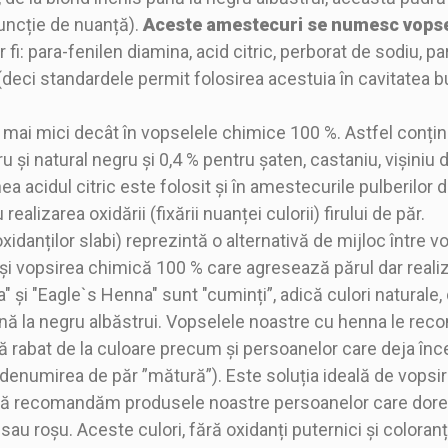
funcție de nuanță).
Aceste amestecuri se numesc vopsel
r fi: para-fenilen diamina, acid citric, perborat de sodiu,
r (deci standardele permit folosirea acestuia în cavitatea buc
t mai mici decât în vopselele chimice 100 %. Astfel conți
și natural negru și 0,4 % pentru șaten, castaniu, vișiniu 
 acidul citric este folosit și în amestecurile pulberilor
ealizarea oxidării (fixării nuanței culorii) firului de păr.
idanților slabi) reprezintă o alternativă de mijloc între 
 și vopsirea chimică 100 % care agresează părul dar reali
 și "Eagle`s Henna" sunt "cuminți”, adică culori naturale, 
nă la negru albăstrui. Vopselele noastre cu henna le re
că rabat de la culoare precum și persoanelor care deja în
 denumirea de păr ”mătură”). Este soluția ideală de vopsi
ă recomandăm produsele noastre persoanelor care doresc
au roșu. Aceste culori, fără oxidanți puternici și coloranți