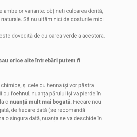
ambelor variante: obțineți culoarea dorită,
 naturale. Să nu uităm nici de costurile mici
este dovedită de culoarea verde a acestora,
u orice alte întrebări putem fi
chimice, și cele cu henna își vor păstra
i cu foehnul, nuanța părului își va pierde în
la o
nuanță mult mai bogată
. Fiecare nou
gată, de fiecare dată (se recomandă
henna o singura dată, nuanța se va deschide în