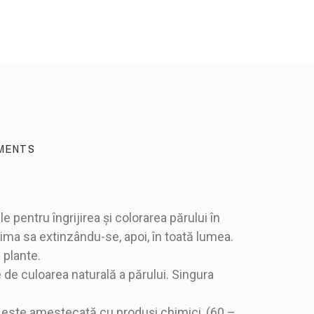
MENTS
pentru îngrijirea și colorarea părului în
ima sa extinzându-se, apoi, în toată lumea.
 plante.
tie conține 6 plicuri)
 de culoarea naturală a părului. Singura
ă este amestecată cu produși chimici, (60 –