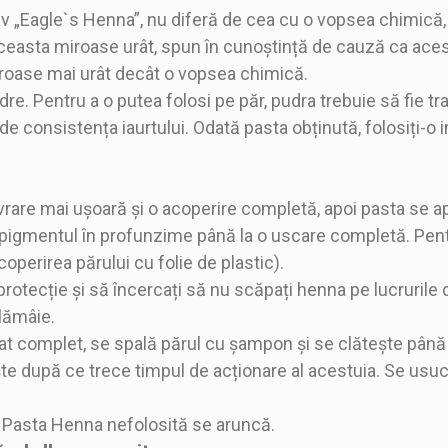
v „Eagle`s Henna”, nu diferă de cea cu o vopsea chimică, n
 aceasta miroase urât, spun în cunoștință de cauză ca aces
iroase mai urât decât o vopsea chimică.
. Pentru a o putea folosi pe păr, pudra trebuie să fie tr
e consistența iaurtului. Odată pasta obținută, folosiți-o
rare mai ușoară și o acoperire completă, apoi pasta se ap
 pigmentul în profunzime până la o uscare completă. Pentr
perirea părului cu folie de plastic).
rotecție și să încercați să nu scăpați henna pe lucrurile d
lămâie.
at complet, se spală părul cu șampon și se clătește până
te după ce trece timpul de acționare al acestuia. Se usuc
e. Pasta Henna nefolosită se aruncă.